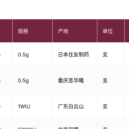
规格
产地
单位
3
0.5g
日本住友制药
支
6
0.5g
重庆圣华曦
支
3
1WIU
广东白云山
支