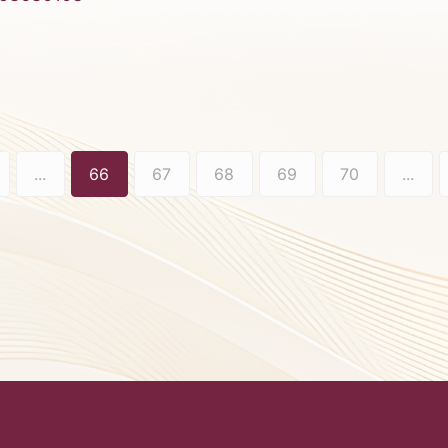
...
66
67
68
69
70
...