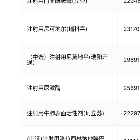
注射用门冬酰胺酶(立益)
2294
注射用尼可地尔(瑞科喜)
23170
（中选）注射用尼莫地平(瑞阳开
29691
通）
注射用尿激酶
25691
注射用牛肺表面活性剂(珂立苏)
2229
(中选)注射用哌拉西林钠他唑巴