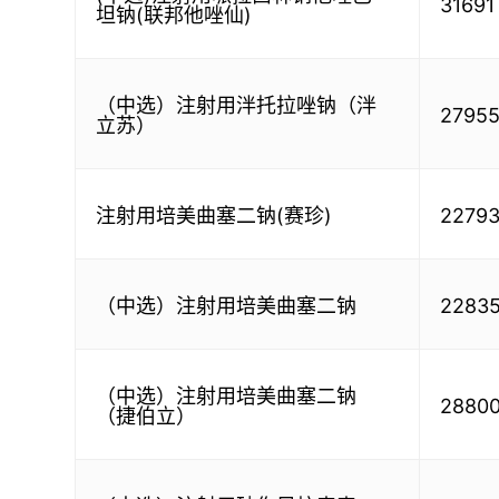
31691
坦钠(联邦他唑仙)
（中选）注射用泮托拉唑钠（泮
2795
立苏）
注射用培美曲塞二钠(赛珍)
2279
（中选）注射用培美曲塞二钠
2283
（中选）注射用培美曲塞二钠
2880
（捷伯立）