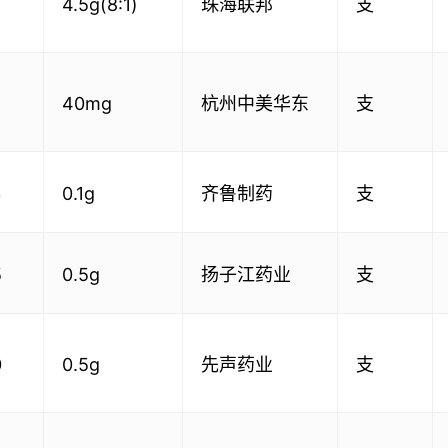
4.5g(8:1)
珠海联邦
支
5
40mg
杭州中美华东
支
3
0.1g
齐鲁制药
支
5
0.5g
扬子江药业
支
0
0.5g
先声药业
支