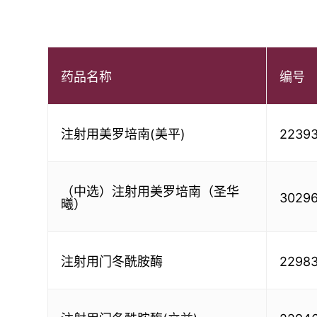
药品名称
编号
注射用美罗培南(美平)
2239
（中选）注射用美罗培南（圣华
3029
曦）
注射用门冬酰胺酶
2298