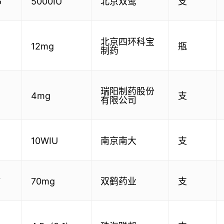
6
5000IU
北京双鹭
支
北京四环科宝
12mg
瓶
制药
瑞阳制药股份
4mg
支
有限公司
10WIU
南京南大
支
7
70mg
双鹤药业
支