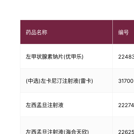
药品名称
编号
左甲状腺素钠片(优甲乐)
2248
(中选)左卡尼汀注射液(雷卡)
31700
左西孟旦注射液
2227
左西孟旦注射液(海合天欣)
2262