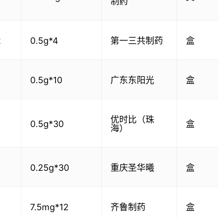
制药
2
0.5g*4
第一三共制药
盒
0.5g*10
广东东阳光
盒
优时比（珠
3
0.5g*30
盒
海）
0.25g*30
重庆圣华曦
盒
8
7.5mg*12
齐鲁制药
盒