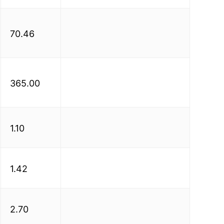
70.46
365.00
1.10
1.42
2.70