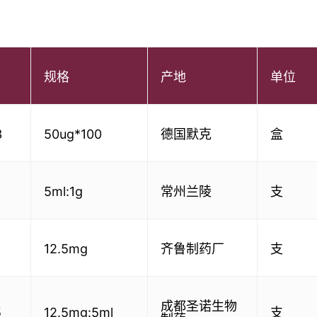
规格
产地
单位
3
50ug*100
德国默克
盒
5ml:1g
常州兰陵
支
4
12.5mg
齐鲁制药厂
支
成都圣诺生物
5
12.5mg:5ml
支