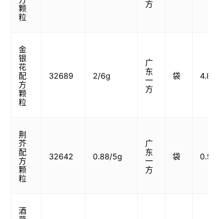
方
颗
粒
金
银
广
花
东
配
32689
2/6g
袋
4.82
一
方
方
颗
粒
荆
芥
广
配
东
32642
0.88/5g
袋
0.58
方
一
颗
方
粒
酒