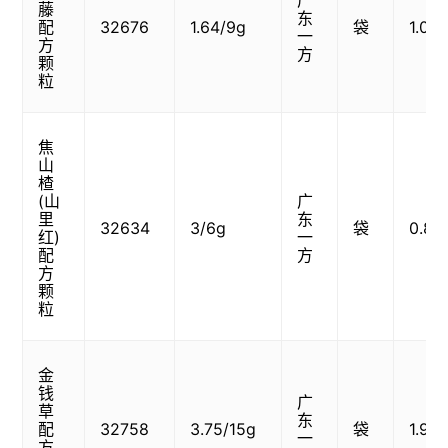
广
藤
东
配
32676
1.64/9g
袋
1.05
一
方
方
颗
粒
焦
山
楂
(山
广
里
东
32634
3/6g
袋
0.80
红)
一
配
方
方
颗
粒
金
钱
广
草
东
配
32758
3.75/15g
袋
1.93
一
方