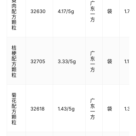
萸
广
肉
东
配
32630
4.17/5g
袋
1.78
一
方
方
颗
粒
桔
梗
广
配
东
32705
3.33/5g
袋
1.17
方
一
颗
方
粒
菊
花
广
配
东
32618
1.43/5g
袋
1.38
方
一
颗
方
粒