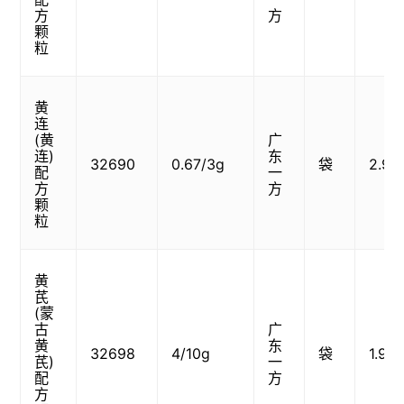
方
方
颗
粒
黄
连
(黄
广
连)
东
32690
0.67/3g
袋
2.96
配
一
方
方
颗
粒
黄
芪
(蒙
古
广
黄
东
32698
4/10g
袋
1.97
芪)
一
配
方
方