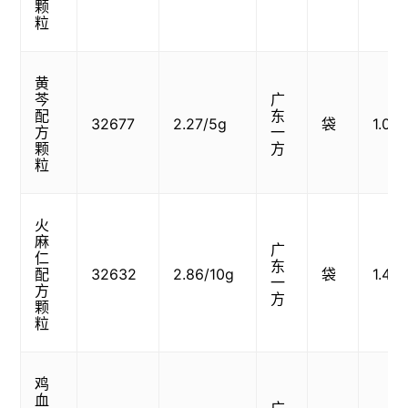
颗
粒
黄
芩
广
配
东
32677
2.27/5g
袋
1.01
方
一
颗
方
粒
火
麻
广
仁
东
配
32632
2.86/10g
袋
1.43
一
方
方
颗
粒
鸡
血