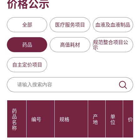
价格公示
全部
医疗服务项目
血液及血液制品
规范整合项目公
药品
高值耗材
示
自主定价项目
药
品
产
单
编号
规格
价格
名
地
位
称