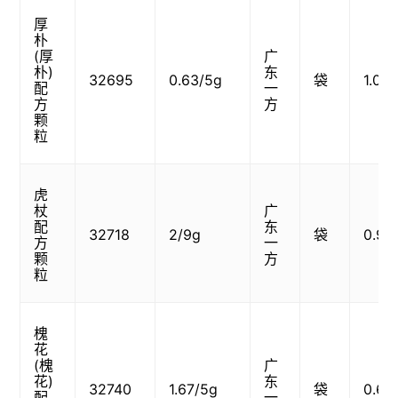
厚
朴
(厚
广
朴)
东
32695
0.63/5g
袋
1.07
配
一
方
方
颗
粒
虎
杖
广
配
东
32718
2/9g
袋
0.90
方
一
颗
方
粒
槐
花
(槐
广
花)
东
32740
1.67/5g
袋
0.60
配
一