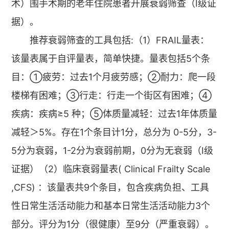
术）围手术期的老年住院患者开展衰弱筛查（Ⅰ级证
据）。
推荐衰弱筛查的工具包括:（1）FRAIL量表：
该量表属于自评量表，简单快捷。量表包括5个条
目：①疲劳：过去1个月疲劳感；②耐力：爬一段
楼梯有困难；③行走：行走一个街区有困难；④
疾病：疾病≥5 种；⑤体质量减轻：过去1年体质量
减轻＞5%。存在1个条目计1分，总分为 0-5分，3-
5分为衰弱，1-2分为衰弱前期，0分为无衰弱（Ⅰ级
证据）（2）临床衰弱量表( Clinical Frailty Scale
,CFS) ：该量表共9个条目，包含疾病负担、工具
性日常生活活动能力和基本日常生活活动能力3个
部分。评分为1分（很健康）至9分（严重衰弱）。