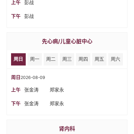
上午
彭战
下午
彭战
先心病/儿童心脏中心
周日
周一
周二
周三
周四
周五
周六
周日
2026-08-09
上午
张金涛
郑家永
下午
张金涛
郑家永
肾内科