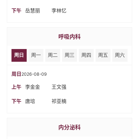
下午
岳慧丽
李林忆
呼吸内科
周日
周一
周二
周三
周四
周五
周六
周日
2026-08-09
上午
李金金
王文强
下午
唐培
祁亚楠
内分泌科