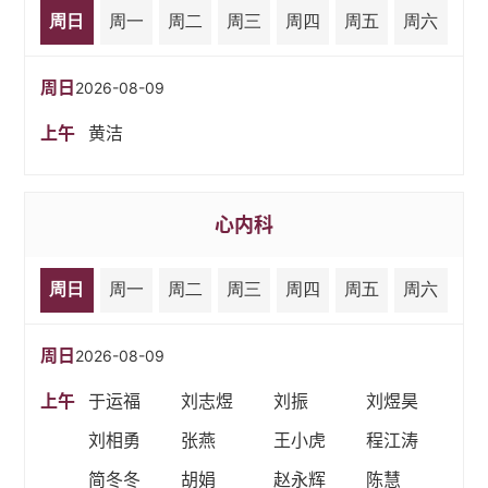
周日
周一
周二
周三
周四
周五
周六
周日
2026-08-09
上午
黄洁
心内科
周日
周一
周二
周三
周四
周五
周六
周日
2026-08-09
上午
于运福
刘志煜
刘振
刘煜昊
刘相勇
张燕
王小虎
程江涛
简冬冬
胡娟
赵永辉
陈慧