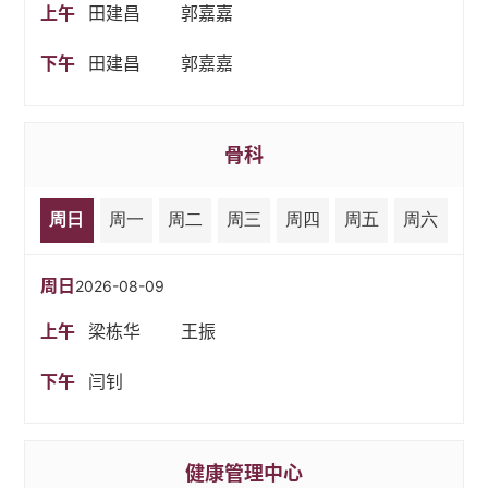
上午
田建昌
郭嘉嘉
下午
田建昌
郭嘉嘉
骨科
周日
周一
周二
周三
周四
周五
周六
周日
2026-08-09
上午
梁栋华
王振
下午
闫钊
健康管理中心