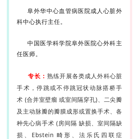
阜外华中心血管病医院成人心脏外
科中心执行主任。
中国医学科学院阜外医院
心外科主
任医师
。
专长：
熟练开展各类成人外科心脏
手术，停跳或不停跳冠状动脉搭桥手
术
(合并室壁
瘤
或室间
隔
穿孔
)、二尖瓣
及主动脉瓣的瓣膜成
形或置换手术、各
种先心病手术 (房间隔
缺损
、室间隔缺
损、
Ebstein
畸形、法乐氏四联症