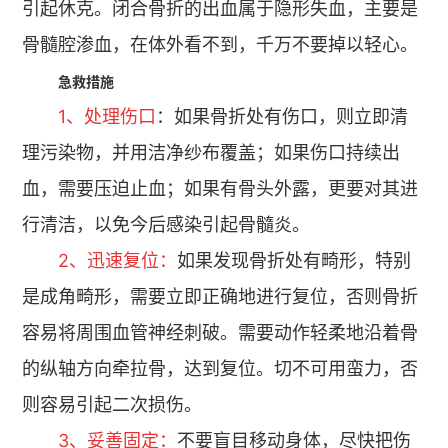
引起休克。闭合骨折的出血属于隐形失血，主要是
骨髓腔渗血，在体外看不到，千万不要掉以轻心。
急救措施
1、处理伤口
：如果骨折处有伤口，则立即清
理污染物，并用洁净纱布覆盖；如果伤口持续出
血，需要压迫止血；如果有骨头外露，更要对其进
行清洁，以免今后感染引起骨髓炎。
2、迅速复位：
如果发现骨折处有畸形，特别
是成角畸形，需要立即正确地进行复位，否则骨折
容易将周围血管神经刺破。需要动作轻柔地沿着骨
的纵轴方向牵拉骨，达到复位。切不可用蛮力，否
则容易引起二次损伤。
3、妥善固定：
不要盲目移动身体，尽快把伤