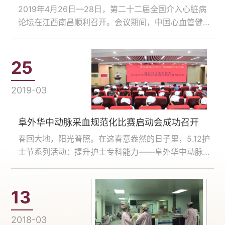
2019年4月26日—28日，第二十二届全国介入心脏病
论坛在江西南昌顺利召开。会议期间，中国心血管健康
联盟、心血管护理及技术培训中心对通过了心血管病护
理及技术培训基地认证的单位进行了授牌仪式，阜外华
中心血管病医院被正式授予“心血管病专科护理及技术
25
培训基地”……...
2019-03
阜外华中动脉采血规范化比赛启动会成功召开
春回大地，阳光普照。在这春意盎然的日子里，5.12护
士节系列活动：提升护士专科能力——阜外华中动脉采
血规范化比赛启动会于2019年3月20日下午顺利召开。
本次活动是“阜外华中5.12护士节系列活动”之一，由护
理部主办，3月20日为活动启动会；3月21——4……...
13
2018-03