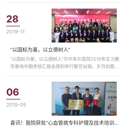
童健康成长，增强安全意识和急教能力，大河报特联合
阜外华中心血管病医院，组织“大河报小记者团”的孩子
及家长，开展安全知识和急救技能培训活动。小
28
记……...
2019-11
“以国标为基，以立德树人”
“以国标为基，以立德树人”华中阜外医院2019年实习教
学基地中期考核汇报会顺利举行繁花似锦，岁月如歌。
十个月的实习时间，转瞬即半，为对我院护理临床教学
工作进行全面检阅，加强院校沟通，促进提升教学质
量，2019年11月19日上午，我院2019年实习教学基地
06
中……...
2019-05
喜讯！我院获批“心血管病专科护理及技术培训基地”