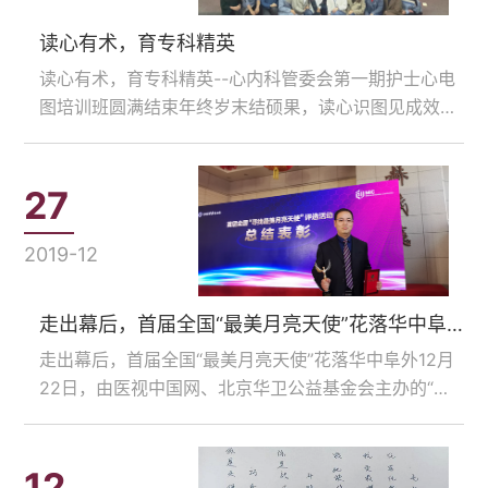
读心有术，育专科精英
读心有术，育专科精英--心内科管委会第一期护士心电
图培训班圆满结束年终岁末结硕果，读心识图见成效。
为提高心内科护理人员心电监测专业技能水平，体现护
理人员专业价值，有力保障患者安全，华中阜外医院心
内科管委会于2019年10月22日--2020年1月3日成功
27
举……...
2019-12
走出幕后，首届全国“最美月亮天使”花落华中阜外
走出幕后，首届全国“最美月亮天使”花落华中阜外12月
22日，由医视中国网、北京华卫公益基金会主办的“寻
找最美月亮天使”颁奖典礼在京举行。经过业界权威专
家评审和层层选拔，华中阜外医院手术室护士长林鹏辉
被评选为全国“最美月亮天使”，成为首届全国50位获此
12