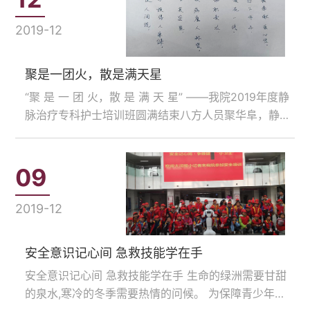
殊荣的……...
2019-12
聚是一团火，散是满天星
“聚 是 一 团 火，散 是 满 天 星” ——我院2019年度静
脉治疗专科护士培训班圆满结束八方人员聚华阜，静疗
专科育英才。根据《全国护理事业发展规划（2016-
2020年）》、《专科护理领域护士培训大纲》等文件
要求，为促进河南省静脉治疗护理水平的同……...
09
2019-12
安全意识记心间 急救技能学在手
安全意识记心间 急救技能学在手 生命的绿洲需要甘甜
的泉水,寒冷的冬季需要热情的问候。 为保障青少年儿