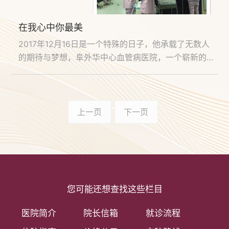
在我心中你最美
2017年12月16日是一个特殊的日子，他承载了无数人
的期待与梦想，阜外华中心血管病医院，一个崭新的名
词瞬间进入了大家的视野，更让人为之震撼的是如同雨
后春笋般迅速屹立世人面前的高楼大厦，门诊医技大楼
魏然耸立，五层挑高的门诊大厅宽敞明亮，一片欣欣向
荣的气象，现代化的建设模式，国内一流的医疗设备，
上一页
下一页
走进门诊大厅，...
您可能还想查找这些栏目
医院简介
院长信箱
就诊流程