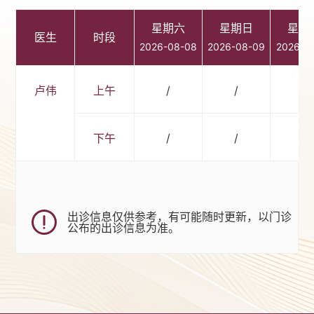
星期六
星期日
星期
医生
时段
2026-08-08
2026-08-09
2026-0
卢伟
上午
/
/
/
下午
/
/
/
出诊信息仅供参考，有可能随时更新，以门诊
公布的出诊信息为准。