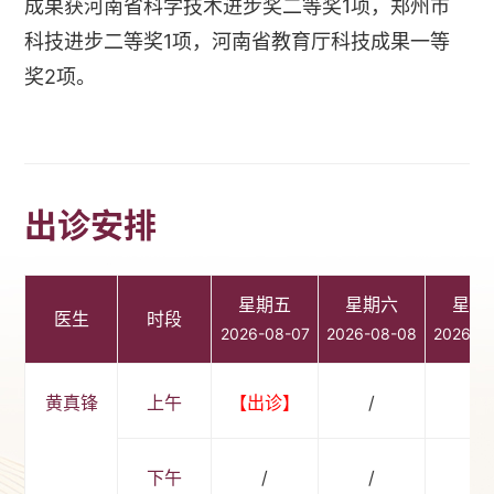
成果获河南省科学技术进步奖二等奖1项，郑州市
科技进步二等奖1项，河南省教育厅科技成果一等
奖2项。
出诊安排
星期五
星期六
星期
医生
时段
2026-08-07
2026-08-08
2026-0
黄真锋
上午
【出诊】
/
/
下午
/
/
/