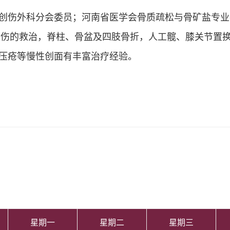
创伤外科分会委员；河南省医学会骨质疏松与骨矿盐专业
创伤的救治，脊柱、骨盆及四肢骨折，人工髋、膝关节置
压疮等慢性创面有丰富治疗经验。
星期一
星期二
星期三