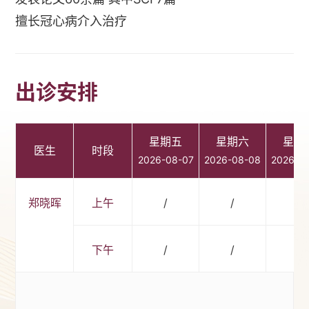
擅长冠心病介入治疗
出诊安排
星期五
星期六
星期
医生
时段
2026-08-07
2026-08-08
2026-0
郑晓晖
上午
/
/
/
下午
/
/
/