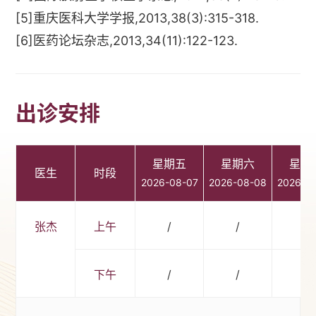
[5]重庆医科大学学报,2013,38(3):315-318.
[6]医药论坛杂志,2013,34(11):122-123.
出诊安排
星期五
星期六
星期
医生
时段
2026-08-07
2026-08-08
2026-0
张杰
上午
/
/
/
下午
/
/
/