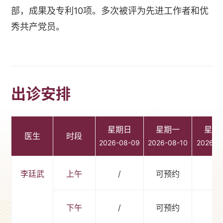
部，成果及专利10项。多次被评为先进工作者和优
秀共产党员。
出诊安排
星期日
星期一
星期
医生
时段
2026-08-09
2026-08-10
2026-0
李廷武
上午
/
可预约
/
下午
/
可预约
/