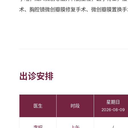
术、胸腔镜微创瓣膜修复手术、微创瓣膜置换手
出诊安排
星期日
医生
时段
2026-08-09
李昭
上午
/