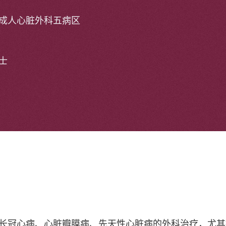
成人心脏外科五病区
士
长冠心病、心脏瓣膜病、先天性心脏病的外科治疗，尤其