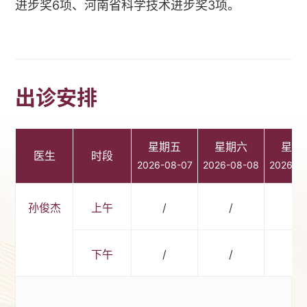
进步奖6项、河南省科学技术进步奖3项。
出诊安排
星期五
星期六
星期
医生
时段
2026-08-07
2026-08-08
2026-0
孙俊杰
上午
/
/
/
下午
/
/
/