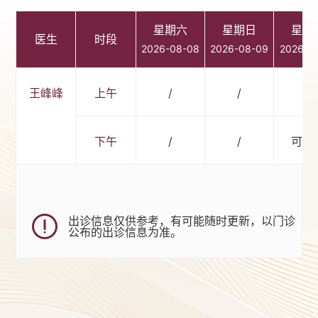
星期六
星期日
星期
医生
时段
2026-08-08
2026-08-09
2026-0
王峰峰
上午
/
/
/
下午
/
/
可预
出诊信息仅供参考，有可能随时更新，以门诊
公布的出诊信息为准。