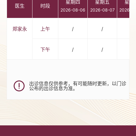
星期四
星期五
星期
医生
时段
2026-08-06
2026-08-07
2026-0
郑家永
上午
/
/
/
下午
/
/
/
出诊信息仅供参考，有可能随时更新，以门诊
公布的出诊信息为准。