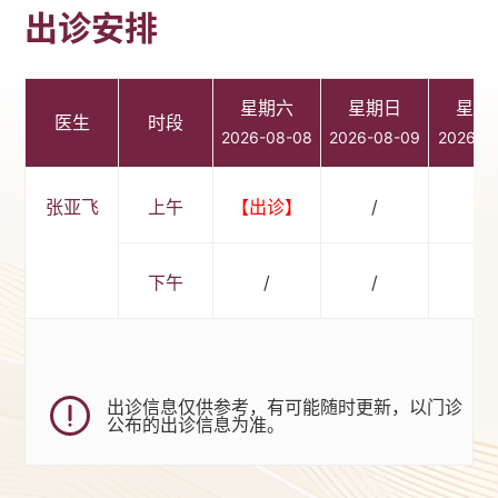
出诊安排
星期六
星期日
星期
医生
时段
2026-08-08
2026-08-09
2026-0
张亚飞
上午
【出诊】
/
/
下午
/
/
/
出诊信息仅供参考，有可能随时更新，以门诊
公布的出诊信息为准。