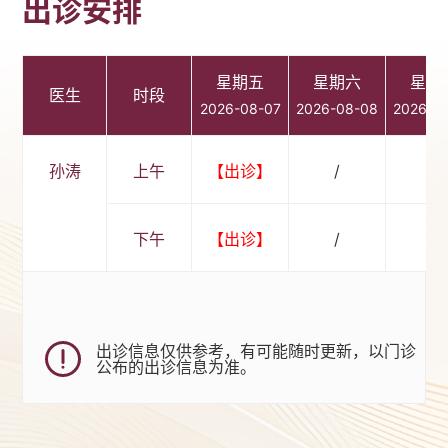
出诊安排
星期五
星期六
星期
医生
时段
2026-08-07
2026-08-08
2026-0
孙涛
上午
【出诊】
/
/
下午
【出诊】
/
/
出诊信息仅供参考，有可能随时更新，以门诊
公布的出诊信息为准。