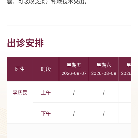
囊、可吸收支架）领域技术突出。
出诊安排
星期五
星期六
星期
医生
时段
2026-08-07
2026-08-08
2026-0
李庆民
上午
/
/
/
下午
/
/
/