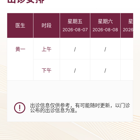
星期五
星期六
星期
医生
时段
2026-08-07
2026-08-08
2026-0
黄一
上午
/
/
/
下午
/
/
/
出诊信息仅供参考，有可能随时更新，以门诊
公布的出诊信息为准。