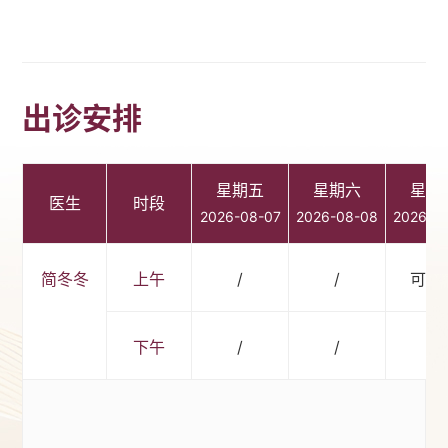
出诊安排
星期五
星期六
星期
医生
时段
2026-08-07
2026-08-08
2026-0
简冬冬
上午
/
/
可预
下午
/
/
/