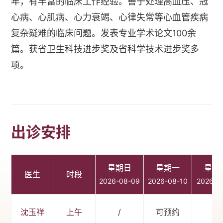
年，有丰富的临床工作经验。善于处理高血压、冠
心病、心肌病、心力衰竭、心律失常等心血管疾病
复杂疑难的临床问题。发表专业学术论文100余
篇。获省卫生科技进步奖及省科学技术进步奖多
项。
出诊安排
星期日
星期一
星期
医生
时段
2026-08-09
2026-08-10
2026-0
沈玉祥
上午
/
可预约
/