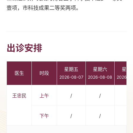
壹项，市科技成果二等奖两项。
出诊安排
星期五
星期六
星期
医生
时段
2026-08-07
2026-08-08
2026-0
王忠民
上午
/
/
/
下午
/
/
/