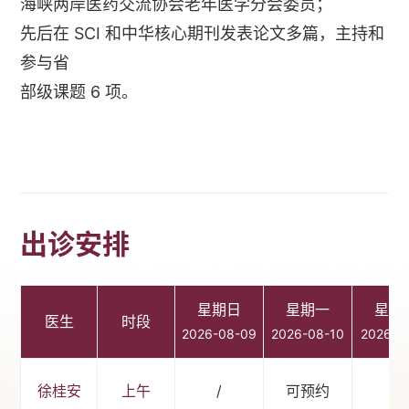
海峡两岸医药交流协会老年医学分会委员；
先后在 SCI 和中华核心期刊发表论文多篇，主持和
参与省
部级课题 6 项。
出诊安排
星期日
星期一
星期
医生
时段
2026-08-09
2026-08-10
2026-0
徐桂安
上午
/
可预约
/