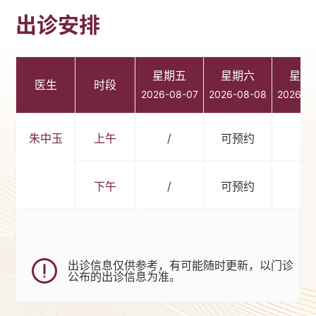
出诊安排
星期五
星期六
星期
医生
时段
2026-08-07
2026-08-08
2026-0
朱中玉
上午
/
可预约
/
下午
/
可预约
/
出诊信息仅供参考，有可能随时更新，以门诊
公布的出诊信息为准。