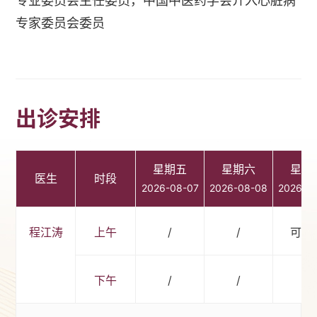
专业委员会主任委员，中国中医药学会介入心脏病
专家委员会委员
出诊安排
星期五
星期六
星期
医生
时段
2026-08-07
2026-08-08
2026-0
程江涛
上午
/
/
可预
下午
/
/
/