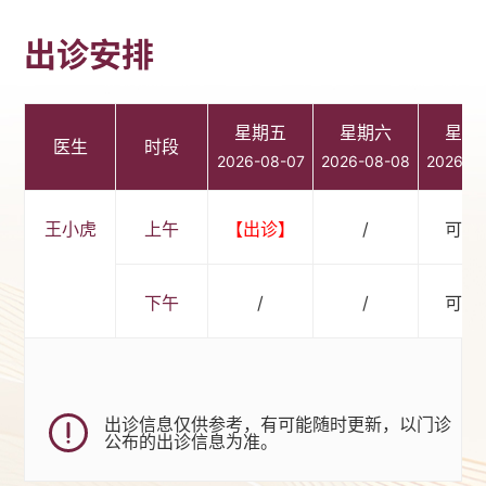
出诊安排
星期五
星期六
星期
医生
时段
2026-08-07
2026-08-08
2026-0
王小虎
上午
【出诊】
/
可预
下午
/
/
可预
出诊信息仅供参考，有可能随时更新，以门诊
公布的出诊信息为准。