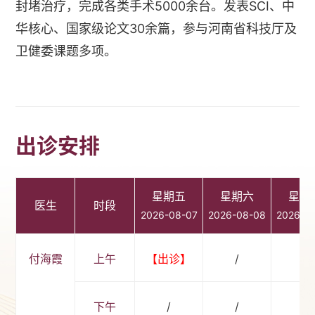
封堵治疗，完成各类手术5000余台。发表SCI、中
华核心、国家级论文30余篇，参与河南省科技厅及
卫健委课题多项。
出诊安排
星期五
星期六
星期
医生
时段
2026-08-07
2026-08-08
2026-0
付海霞
上午
【出诊】
/
/
下午
/
/
/