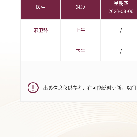
星期四
医生
时段
2026-08-06
宋卫锋
上午
/
下午
/
出诊信息仅供参考，有可能随时更新，以门