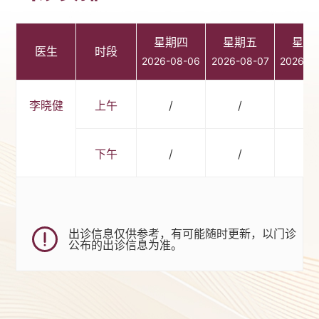
星期四
星期五
星期
医生
时段
2026-08-06
2026-08-07
2026-0
李晓健
上午
/
/
/
下午
/
/
/
出诊信息仅供参考，有可能随时更新，以门诊
公布的出诊信息为准。