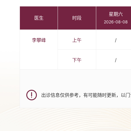
星期六
医生
时段
2026-08-08
李攀峰
上午
/
下午
/
出诊信息仅供参考，有可能随时更新，以门