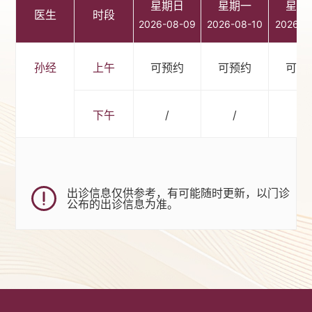
星期日
星期一
星期
医生
时段
2026-08-09
2026-08-10
2026-0
孙经
上午
可预约
可预约
可预
下午
/
/
/
出诊信息仅供参考，有可能随时更新，以门诊
公布的出诊信息为准。