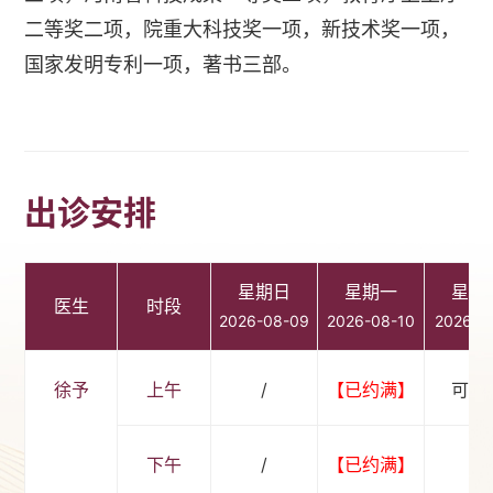
二等奖二项，院重大科技奖一项，新技术奖一项，
国家发明专利一项，著书三部。
出诊安排
星期日
星期一
星期
医生
时段
2026-08-09
2026-08-10
2026-0
徐予
上午
/
【已约满】
可预
下午
/
【已约满】
/