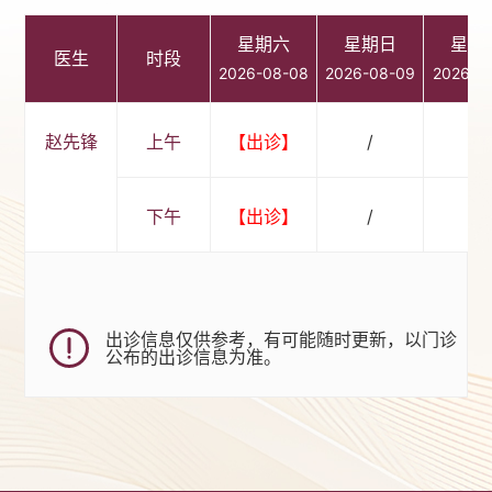
星期六
星期日
星期
医生
时段
2026-08-08
2026-08-09
2026-0
赵先锋
上午
【出诊】
/
/
下午
【出诊】
/
/
出诊信息仅供参考，有可能随时更新，以门诊
公布的出诊信息为准。