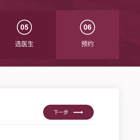
选医生
预约
下一步