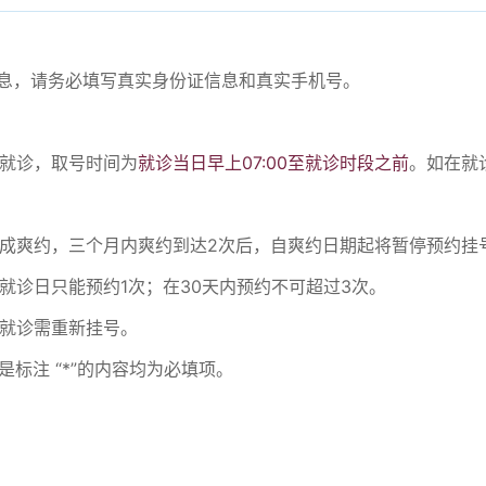
份信息，请务必填写真实身份证信息和真实手机号。
。
号就诊，取号时间为
就诊当日早上07:00至就诊时段之前
。如在就
诊造成爽约，三个月内爽约到达2次后，自爽约日期起将暂停预约挂
一就诊日只能预约1次；在30天内预约不可超过3次。
续就诊需重新挂号。
是标注 “*”的内容均为必填项。