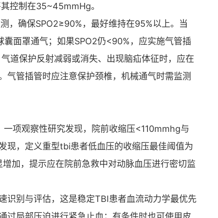
其控制在35~45mmHg。
测，确保SPO2≥90%，最好维持在95%以上。当
球囊面罩通气；如果SPO2仍<90%，应实施气管插
分、气道保护反射减弱或消失、出现脑疝体征时，应在
。气管插管时应注意保护颈椎，机械通气时需监测
一项观察性研究发现，院前收缩压<110mmhg与
现，定义重型tbi患者低血压的收缩压最佳阈值为
明显增加，提示应在院前急救中对动脉血压进行密切监
速识别与评估，这是稳定TBI患者血流动力学最优先
通过局部压迫进行紧急止血；有条件时也可使用皮