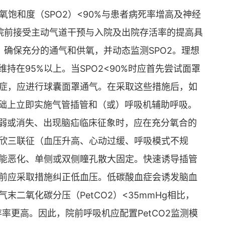
氧饱和度（SPO2）<90%与患者病死率增高及神经
在院前接受主动气道干预与入院及出院存活率的提高具
，确保充分的通气和供氧，并动态监测SPO2。理想
维持在95%以上。当SPO2<90%时应首先尝试面罩
症，应进行球囊面罩通气。在采取这些措施后，如
的基础上立即实施气管插管和（或）呼吸机辅助呼吸。
射减弱或消失、出现脑疝临床征象时，应在充分氧合的
欣三联征（血压升高、心动过缓、呼吸模式不规
能恶化、单侧或双侧瞳孔散大固定。快速诱导插管
前应采取措施纠正低血压。低碳酸血症会诱发脑血
二氧化碳分压（PetCO2）<35mmHg相比，
d生存率更高。因此，院前呼吸机应配置PetCO2监测模