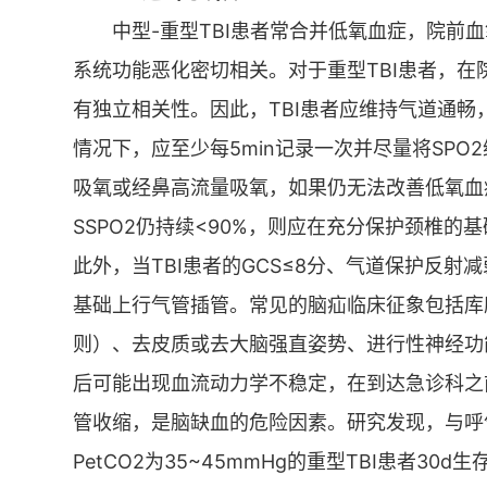
中型-重型TBI患者常合并低氧血症，院前血
系统功能恶化密切相关。对于重型TBI患者，
有独立相关性。因此，TBI患者应维持气道通畅
情况下，应至少每5min记录一次并尽量将SPO2
吸氧或经鼻高流量吸氧，如果仍无法改善低氧血
SSPO2仍持续<90%，则应在充分保护颈椎
此外，当TBI患者的GCS≤8分、气道保护反
基础上行气管插管。常见的脑疝临床征象包括库
则）、去皮质或去大脑强直姿势、进行性神经功
后可能出现血流动力学不稳定，在到达急诊科之
管收缩，是脑缺血的危险因素。研究发现，与呼气末
PetCO2为35~45mmHg的重型TBI患者30