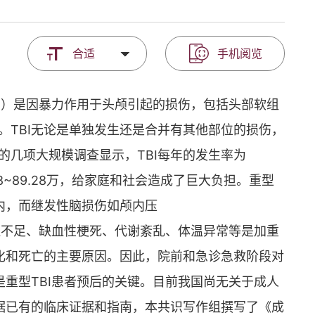
合适
手机阅览
ury,TBI）是因暴力作用于头颅引起的损伤，包括头部软组
。TBI无论是单独发生还是合并有其他部位的损伤，
的几项大规模调查显示，TBI每年的发生率为
7.28~89.28万，给家庭和社会造成了巨大负担。重型
内，而继发性脑损伤如颅内压
高、脑组织灌注不足、缺血性梗死、代谢紊乱、体温异常等是加重
恶化和死亡的主要原因。因此，院前和急诊急救阶段对
是重型TBI患者预后的关键。目前我国尚无关于成人
根据已有的临床证据和指南，本共识写作组撰写了《成