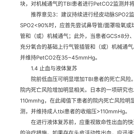
块，对机械通气的TBI患者进行PetCO2监测并将
推荐意见3：建议持续进行经皮动脉SPO2监
SPO2<90%时，应首先尝试鼻导管/面罩吸氧或
管和（或）机械通气；此外，当患者GCS≤8
充分氧合的基础上行气管插管和（或）机械通气
并维持PetCO2在35~45mmHg。
1.4 止血与液体复苏
院前低血压可明显增加TBI患者的死亡风险。
院内死亡风险增加明显相关。日本的一项研究也发
110mmhg，在此阈值下患者的院内死亡风险
测，并维持成人tbi患者的收缩压>110mmHg。
在进行液体复苏前，应重视致命性出血的快
的治疗措施。如果存在头皮活动性出血，应迅速