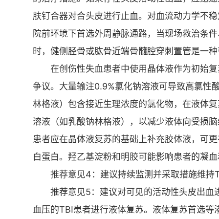
肤钉合器对合头皮进行止血。对血流动力学不稳
院前环境下首选外周静脉通路，当现场救治条件
时，健侧胫骨或肱骨近端骨髓腔穿刺置管是一种
在创伤性失血患者中使用晶体液作为初始复
争议。大量输注0.9%氯化钠溶液可导致高氯
林格液）包含接近生理浓度的氯化物，在液体复
溶液（如乳酸钠林格液），以减少液体向受损脑
患者应在晶体液复苏的基础上补充胶体液，可更
白蛋白。羟乙基淀粉和明胶可能影响患者的凝血
推荐意见4：建议持续监测并采取措施维持TB
推荐意见5：建议对可见的活动性头皮出血
血压的TBI患者进行液体复苏。液体复苏首选