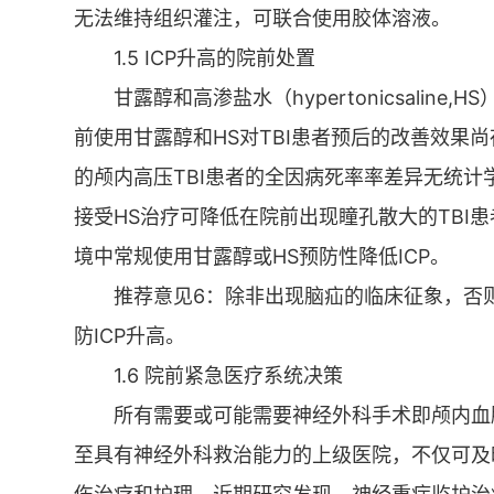
无法维持组织灌注，可联合使用胶体溶液。
1.5 ICP升高的院前处置
甘露醇和高渗盐水（hypertonicsalin
前使用甘露醇和HS对TBI患者预后的改善效果尚
的颅内高压TBI患者的全因病死率率差异无统
接受HS治疗可降低在院前出现瞳孔散大的TBI
境中常规使用甘露醇或HS预防性降低ICP。
推荐意见6：除非出现脑疝的临床征象，否
防ICP升高。
1.6 院前紧急医疗系统决策
所有需要或可能需要神经外科手术即颅内血肿清
至具有神经外科救治能力的上级医院，不仅可及