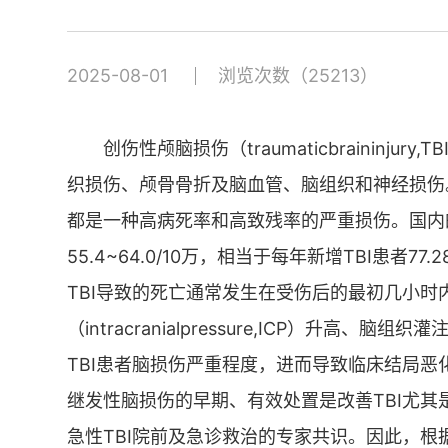
2025-08-01
浏览次数（25213）
创伤性颅脑损伤（traumaticbraininj
织损伤、颅骨骨折及脑血管、脑组织和神经损伤
都是一种高病死率和高致残率的严重损伤。国内
55.4~64.0/10万，相当于每年新增TBI患者7
TBI导致的死亡通常发生在受伤后的最初几小时
（intracranialpressure,ICP）升
TBI患者脑损伤严重程度，进而导致临床结局
继发性脑损伤的早期、有效处置是改善TBI尤其
急性TBI院前及急诊救治的专家共识。因此，