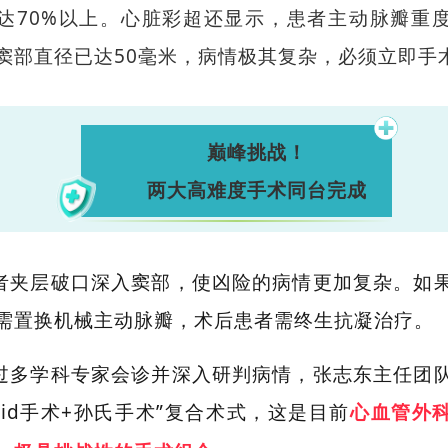
达70%以上。心脏彩超还显示，患者主动脉瓣重
窦部直径已达50毫米，病情极其复杂，必须立即手
巅峰挑战！
两大高难度手术同台完成
者夹层破口深入窦部，使
凶险的病情
更加
复杂。如
需置换机械主动脉瓣，术后患者
需终生抗凝治疗。
过多学科专家会诊并深入研判病情，张志东主任团
id
手术
+
孙氏手术
”
复合术式，这是目前
心血管外