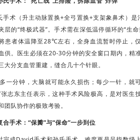
孙氏手术：“死亡线”上排险，拆除血管“炸弹”
氏手术（升主动脉置换+全弓置换+支架象鼻术）是
夹层的“终极武器”。手术需在深低温停循环的“生命
将患者体温降至28℃左右，全身血流暂时停止，
血供。医生必须在20-30分钟的安全窗口期内，精
三大分支血管重建，缝合几十个针眼。
每多一分钟，大脑就可能永久损伤；每少一针，就
”张志东主任表示，这种手术风险极高，是对医生
和团队协作的极致考验。
复合手术：“保瓣”与“保命”一步到位
时完成David手术和孙氏手术，难度更是呈指数级