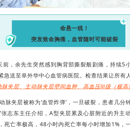
命悬一线！
突发致命胸痛，血管随时可能破裂
天前，余先生突然感到胸背部撕裂般剧痛，持续5
紧急送至阜外华中心血管病医院。检查结果让所有
动脉夹层、主动脉夹层壁间血肿、高血压Ⅲ级（极高
主动脉夹层被称为‘血管炸弹’，一旦破裂，患者几分
”张志东主任介绍，A型夹层累及心脏附近的升主
，死亡率极高，48小时内死亡率每小时增加1%，