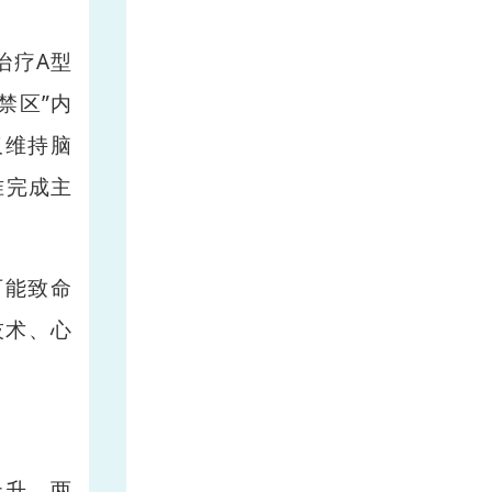
治疗A型
禁区”内
仅维持脑
准完成主
可能致命
技术、心
上升。两