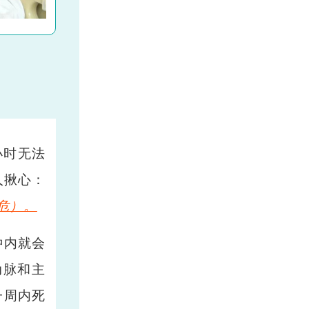
小时无法
人揪心：
危）。
钟内就会
动脉和主
一周内死