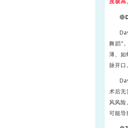
度极高
🔴
D
舞蹈”
薄、如
脉开口
D
术后无
风风险
可能导