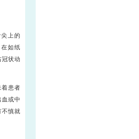
针尖上的
，在如纸
右冠状动
味着患者
出血或中
有不慎就