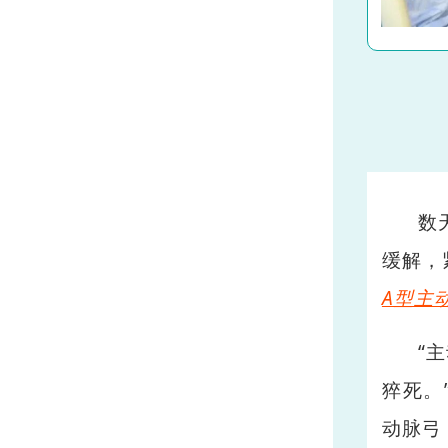
数
缓解，
A型主
“
猝死。
动脉弓