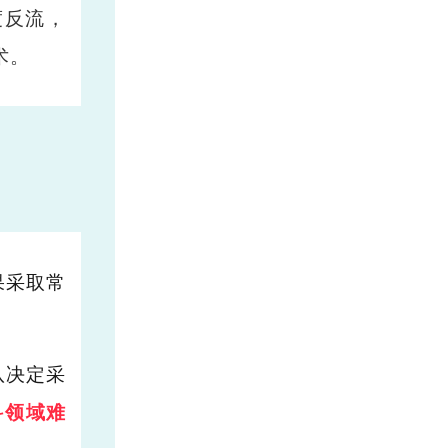
度反流，
术。
果采取常
队决定采
科领域难