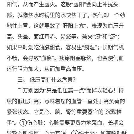
阳气，从而产生虚火。这股“虚阳”会向上冲扰头
部，就像烧水时锅里的水快烧干了，热气却一个劲
地往上冒，这就导致了“肝阳上亢”，表现为血压升
高、头晕、面红耳赤、易怒等。兼夹“痰”和“瘀”：
如果平时爱吃油腻甜食，容易生“痰湿”；长期气机
不畅，会导致“血瘀”。痰瘀阻塞脉络，也会使气血
运行阻力加大，从而加重高血压。
三、 低压高有什么危害？
千万别因为“只是低压高一点”而掉以轻心！持
续的低压升高，意味着您的血管一直处于高负荷的
紧张状态。它是心、脑、肾等重要器官的“沉默推
手”。①伤心脏：心脏需要更费力地泵血，长期会
导致心肌肥厚、心力衰竭。②伤大脑：加速脑动脉