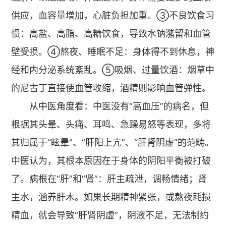
供应，血容量增加，心脏负担加重。③不良饮食习
惯：高盐、高脂、高糖饮食，导致水钠潴留和血管
壁受损。④熬夜、睡眠不足：身体得不到休息，神
经和内分泌系统紊乱。⑤吸烟、过量饮酒：烟草中
的尼古丁直接使血管收缩，酒精则影响血管弹性。
从中医角度看：中医没有“高血压”的病名，但
根据其头晕、头痛、耳鸣、急躁易怒等表现，多将
其归属于“眩晕”、“肝阳上亢”、“肝肾阴虚”的范畴。
中医认为，其根本原因在于身体的阴阳平衡被打破
了。病根在“肝”和“肾”：肝主疏泄，调畅情绪；肾
主水，涵养肝木。如果长期精神紧张，或熬夜耗损
精血，就会导致“肝肾阴虚”，阴液不足，无法制约