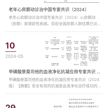
老年心房颤动诊治中国专家共识（2024）
老年心房颤动诊治中国专家共识（2024）心房颤动
（房颤）是增龄性疾病。目前全国房颤人群估算已达
2000万，预计到2050年，中国大约有900万60岁以上
的老年人罹患房颤，在老年房颤的诊疗上面临巨大的
挑...
10
2024-05
甲磺酸萘莫司他的血液净化抗凝应用专家共识 （2024版）
甲磺酸萘莫司他的血液净化抗凝应用专家共识（2024
版）【摘要】安全有效的抗凝是血液净化治疗成功的先
决条件。甲磺酸萘莫司他（简称萘莫司他）是一种丝氨
酸蛋白酶抑制剂，具有多靶点抗凝效应，作用于凝血
酶、Ⅶa...
29