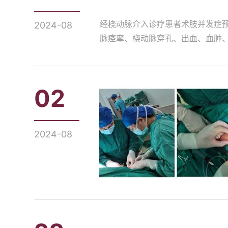
经桡动脉介入诊疗患者术肢并发症
2024-08
脉痉挛、桡动脉穿孔、出血、血肿、
02
2024-08