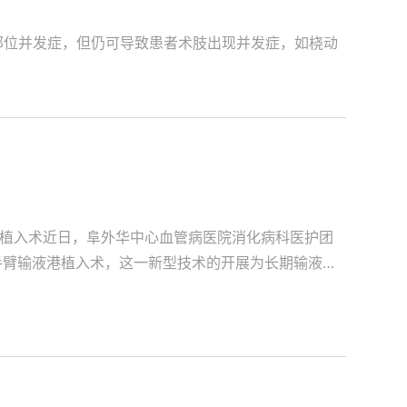
部位并发症，但仍可导致患者术肢出现并发症，如桡动
港植入术近日，阜外华中心血管病医院消化病科医护团
手臂输液港植入术，这一新型技术的开展为长期输液患